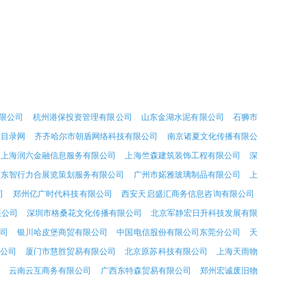
限公司
杭州港保投资管理有限公司
山东金湖水泥有限公司
石狮市
站目录网
齐齐哈尔市朝盾网络科技有限公司
南京诸夏文化传播有限公
上海润六金融信息服务有限公司
上海竺森建筑装饰工程有限公司
深
广东智行力合展览策划服务有限公司
广州市婼雅玻璃制品有限公司
上
司
郑州亿广时代科技有限公司
西安天启盛汇商务信息咨询有限公司
限公司
深圳市格桑花文化传播有限公司
北京军静宏日升科技发展有限
司
银川哈皮堡商贸有限公司
中国电信股份有限公司东莞分公司
天
公司
厦门市慧胜贸易有限公司
北京原苏科技有限公司
上海天雨物
司
云南云互商务有限公司
广西东特森贸易有限公司
郑州宏诚废旧物