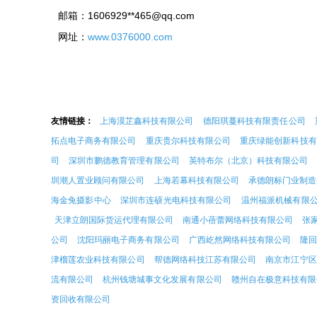
邮箱：1606929**
465@qq.com
网址：
www.0376000.com
友情链接：
上海漠芷鑫科技有限公司
德阳琪蔓科技有限责任公司
拓点电子商务有限公司
重庆贵尔科技有限公司
重庆绿能创新科技有
司
深圳市鹏德教育管理有限公司
英特布尔（北京）科技有限公司
圳潮人置业顾问有限公司
上海若幕科技有限公司
承德朗标门业制造
海金兔摄影中心
深圳市连硕光电科技有限公司
温州福派机械有限
天津立朗国际货运代理有限公司
南通小蓓蕾网络科技有限公司
张
公司
沈阳玛丽电子商务有限公司
广西屹然网络科技有限公司
隆
津榴莲农业科技有限公司
帮德网络科技江苏有限公司
南京市江宁区
流有限公司
杭州钱塘城事文化发展有限公司
赣州自在极意科技有限
资回收有限公司