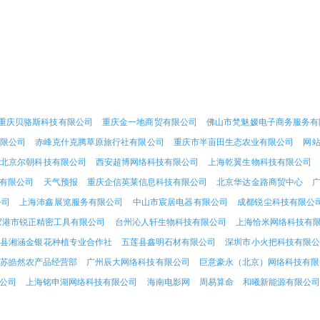
重庆贝骆斯科技有限公司
重庆金一地商贸有限公司
佛山市梵魅嫒电子商务服务有
限公司
赤峰克什克腾草原旅行社有限公司
重庆市半亩田生态农业有限公司
网
北京尔朝科技有限公司
西安超博网络科技有限公司
上海乾翼生物科技有限公司
有限公司
天气预报
重庆企信英莱信息科技有限公司
北京华达金路商贸中心
公司
上海沛鑫展览服务有限公司
中山市宸居电器有限公司
成都锐尘科技有限公
家港市锐正精密工具有限公司
台州沁人轩生物科技有限公司
上海恰米网络科技有
回县湘涵金银花种植专业合作社
五莲县鑫明石材有限公司
深圳市小火把科技有限公
苏皓然农产品经营部
广州辰大网络科技有限公司
巨意豪永（北京）网络科技有限
公司
上海铭申湖网络科技有限公司
海南电影网
周易算命
和曦新能源有限公