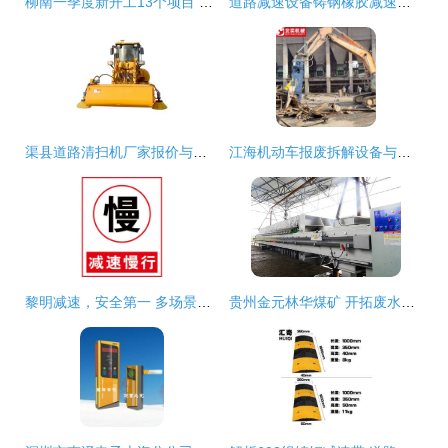
柳南一季度新开工13个项目 总投资48.3亿聚焦基建与民生建设
道路减速设备铸钢橡胶减速板促销中，上门安装保障无忧
渠县道路清扫机厂家报价与道路减速设备解析
江海机动车报废拆解设备与道路减速设备的应用与选择指南
黎明减速，安全第一 多场景道路警示与标识解析
贵州金元林华煤矿 开拓废水回用新路径，展现双碳循环新价值