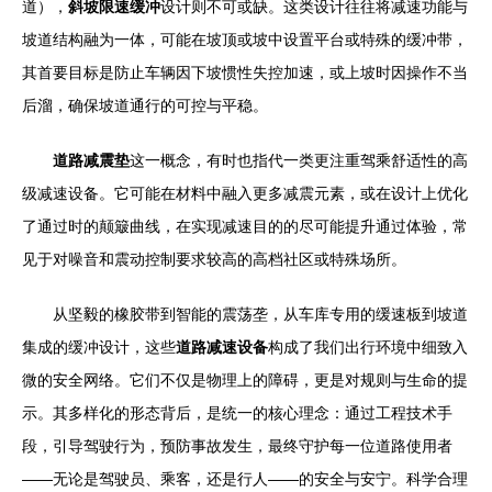
道），
斜坡限速缓冲
设计则不可或缺。这类设计往往将减速功能与
坡道结构融为一体，可能在坡顶或坡中设置平台或特殊的缓冲带，
其首要目标是防止车辆因下坡惯性失控加速，或上坡时因操作不当
后溜，确保坡道通行的可控与平稳。
道路减震垫
这一概念，有时也指代一类更注重驾乘舒适性的高
级减速设备。它可能在材料中融入更多减震元素，或在设计上优化
了通过时的颠簸曲线，在实现减速目的的尽可能提升通过体验，常
见于对噪音和震动控制要求较高的高档社区或特殊场所。
从坚毅的橡胶带到智能的震荡垄，从车库专用的缓速板到坡道
集成的缓冲设计，这些
道路减速设备
构成了我们出行环境中细致入
微的安全网络。它们不仅是物理上的障碍，更是对规则与生命的提
示。其多样化的形态背后，是统一的核心理念：通过工程技术手
段，引导驾驶行为，预防事故发生，最终守护每一位道路使用者
——无论是驾驶员、乘客，还是行人——的安全与安宁。科学合理