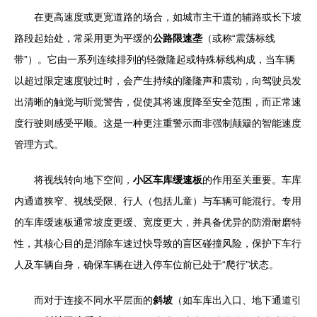
在更高速度或更宽道路的场合，如城市主干道的辅路或长下坡
路段起始处，常采用更为平缓的
公路限速垄
（或称“震荡标线
带”）。它由一系列连续排列的轻微隆起或特殊标线构成，当车辆
以超过限定速度驶过时，会产生持续的隆隆声和震动，向驾驶员发
出清晰的触觉与听觉警告，促使其将速度降至安全范围，而正常速
度行驶则感受平顺。这是一种更注重警示而非强制颠簸的智能速度
管理方式。
将视线转向地下空间，
小区车库缓速板
的作用至关重要。车库
内通道狭窄、视线受限、行人（包括儿童）与车辆可能混行。专用
的车库缓速板通常坡度更缓、宽度更大，并具备优异的防滑耐磨特
性，其核心目的是消除车速过快导致的盲区碰撞风险，保护下车行
人及车辆自身，确保车辆在进入停车位前已处于“爬行”状态。
而对于连接不同水平层面的
斜坡
（如车库出入口、地下通道引