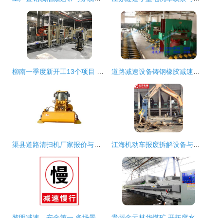
柳南一季度新开工13个项目 总投资48.3亿聚焦基建与民生建设
道路减速设备铸钢橡胶减速板促销中，上门安装保障无忧
渠县道路清扫机厂家报价与道路减速设备解析
江海机动车报废拆解设备与道路减速设备的应用与选择指南
黎明减速，安全第一 多场景道路警示与标识解析
贵州金元林华煤矿 开拓废水回用新路径，展现双碳循环新价值