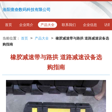
洛阳壹叁数码科技有限公司
首页
企业简介
产品大全
联系我们
企业信息
访客
>
>
当前位置：
首页
产品大全
橡胶减速带与路拱 道路减速设备选
购指南
橡胶减速带与路拱 道路减速设备选
购指南