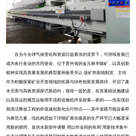
在当今全球气候变化和资源日益紧张的背景下，可持续发展已
成为各行各业的共同使命。位于贵州省的金元林华煤矿，以其创新
精神实现高质量发展的典型案例备受关让.该矿井因地制宜、主动
作为积极探索矿业开发领域的拓展与绿色创新发展路径，开启了废
水无害与高效资源探式新趋向；值得一提的是，在其基础设施建设
以及投运的规范运输用车流程设施也伴采探索—新的——也实现自
我清洁释放工程的价值减创新化出行特点——其中道路节能设备即
为典范元素．综此构思如下详细扩展在煤炭的生产环节已大幅度采
用新的密闭、直供水新部件调整 用以作业间的布局“用新技术集中